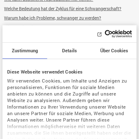
Welche Bedeutung hat der Zyklus für eine Schwangerschaft?
Warum habe ich Probleme, schwanger zu werden?
Wie kann ich eine Schwangerschaft begünstigen?
Wie kann ich als gleichgeschlechtliches Paar schwanger werden?
Zustimmung
Details
Über Cookies
Behandlungen
Was sind die Bedingungen einer Kinderwunsch-Behandlung?
Diese Webseite verwendet Cookies
Was sind die Voraussetzungen für eine Kinderwunschbehandlung?
Wir verwenden Cookies, um Inhalte und Anzeigen zu
Wie läuft eine Kinderwunschbehandlung ab?
personalisieren, Funktionen für soziale Medien
Was kostet eine
Kinderwunschbehandlung?
anbieten zu können und die Zugriffe auf unsere
Website zu analysieren. Außerdem geben wir
Wie ist die rechtliche Grundlagen?
Informationen zu Ihrer Verwendung unserer Website
an unsere Partner für soziale Medien, Werbung und
Analysen weiter. Unsere Partner führen diese
Fragen und Antworten
Informationen möglicherweise mit weiteren Daten
FAQ – Die häufigsten Fragen zur Kinderwunschbehandlung
zusammen, die Sie ihnen bereitgestellt haben oder die
Glossar