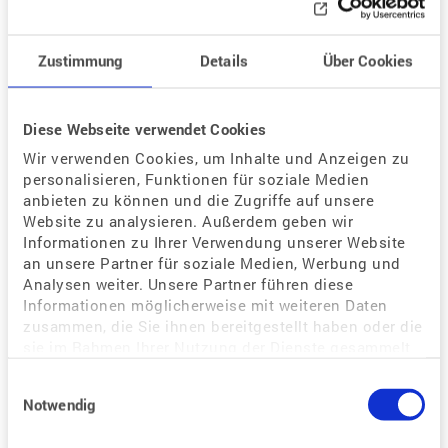
Zu den Fortbildungen
Zustimmung
Details
Über Cookies
Diese Webseite verwendet Cookies
Wir verwenden Cookies, um Inhalte und Anzeigen zu
personalisieren, Funktionen für soziale Medien
anbieten zu können und die Zugriffe auf unsere
Website zu analysieren. Außerdem geben wir
Informationen zu Ihrer Verwendung unserer Website
Stellenangebote
an unsere Partner für soziale Medien, Werbung und
Analysen weiter. Unsere Partner führen diese
Das Thema Kinderwunsch-Behandlung begeistert Sie,
Informationen möglicherweise mit weiteren Daten
sodass Sie gern bei uns arbeiten würden? Schauen Sie,
zusammen, die Sie ihnen bereitgestellt haben oder die
sie im Rahmen Ihrer Nutzung der Dienste gesammelt
welche Stellen wir aktuell zu besetzen haben oder senden
haben.
Sie uns Ihre Initiativ-Bewerbung.
Einwilligungsauswahl
Notwendig