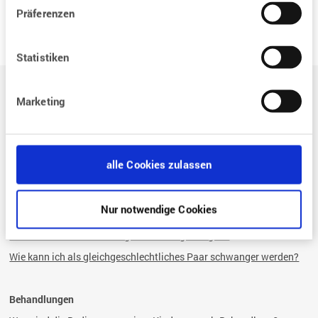
Zu den Stellenangeboten
Präferenzen
Statistiken
Auf einen Blick
Marketing
Der Weg zum eigenen Kind
Situation / Diagnostik
alle Cookies zulassen
Wie kann assistierte Reproduktion mir helfen?
Welche Bedeutung hat der Zyklus für eine Schwangerschaft?
Nur notwendige Cookies
Warum habe ich Probleme, schwanger zu werden?
Wie kann ich eine Schwangerschaft begünstigen?
Wie kann ich als gleichgeschlechtliches Paar schwanger werden?
Behandlungen