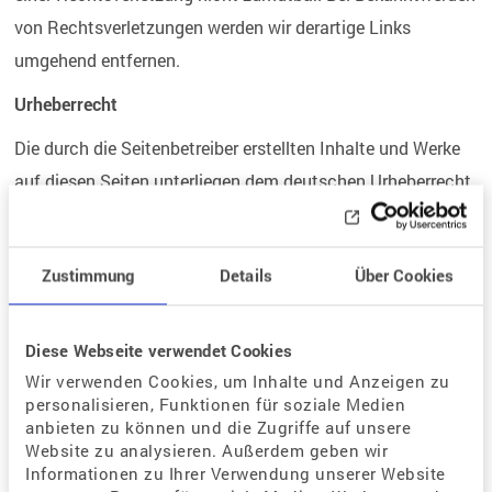
von Rechtsverletzungen werden wir derartige Links
umgehend entfernen.
Urheberrecht
Die durch die Seitenbetreiber erstellten Inhalte und Werke
auf diesen Seiten unterliegen dem deutschen Urheberrecht.
Die Vervielfältigung, Bearbeitung, Verbreitung und jede Art
der Verwertung außerhalb der Grenzen des Urheberrechtes
Zustimmung
Details
Über Cookies
bedürfen der schriftlichen Zustimmung des jeweiligen
Autors bzw. Erstellers. Downloads und Kopien dieser Seite
sind nur für den privaten, nicht kommerziellen Gebrauch
Diese Webseite verwendet Cookies
gestattet. Soweit die Inhalte auf dieser Seite nicht vom
Wir verwenden Cookies, um Inhalte und Anzeigen zu
personalisieren, Funktionen für soziale Medien
Betreiber erstellt wurden, werden die Urheberrechte Dritter
anbieten zu können und die Zugriffe auf unsere
beachtet. Insbesondere werden Inhalte Dritter als solche
Website zu analysieren. Außerdem geben wir
Informationen zu Ihrer Verwendung unserer Website
gekennzeichnet. Sollten Sie trotzdem auf eine