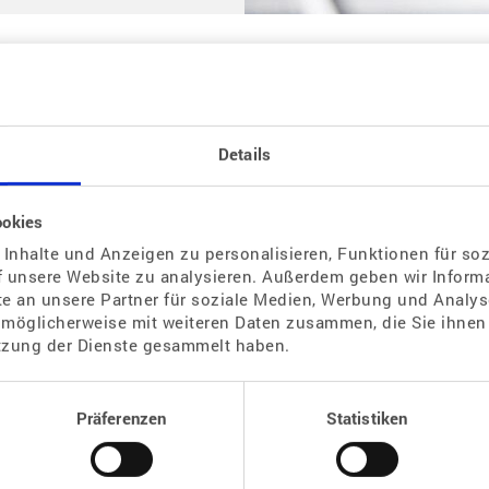
Details
 insemination. Bei meinem alten Arzt musste ich immer am drit
ookies
g menogon spritzen. Was ist denn besser, bin 42 Jahre alt.
Inhalte und Anzeigen zu personalisieren, Funktionen für so
f unsere Website zu analysieren. Außerdem geben wir Informa
 an unsere Partner für soziale Medien, Werbung und Analyse
 möglicherweise mit weiteren Daten zusammen, die Sie ihnen 
tzung der Dienste gesammelt haben.
hat keinen Einfluss auf die Erfolgschance.
Präferenzen
Statistiken