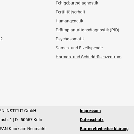
?
Fehlgeburtsdiagnostik
Fertilitätserhalt
Humangenetik
Präimplantationsdiagnostik (PID)
g?
Psychosomatik
Samen- und Eizellspende
Hormon- und Schilddrüsenzentrum
AN INSTITUT GmbH
Impressum
instr. 1 | D–50667 Köln
Datenschutz
 PAN Klinik am Neumarkt
Barrierefreiheitserklärung