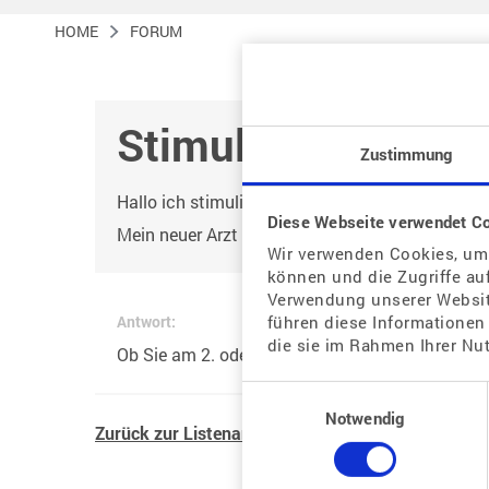
HOME
FORUM
Stimulation
Zustimmung
Hallo ich stimulieren mit menopur, mache eine
Diese Webseite verwendet C
Mein neuer Arzt sagt ich soll ab dem zweiten ta
Wir verwenden Cookies, um 
können und die Zugriffe au
Verwendung unserer Website
führen diese Informationen
Antwort:
die sie im Rahmen Ihrer Nu
Ob Sie am 2. oder. 3. Tag beginnen zu spritzen, 
Einwilligungsauswahl
Notwendig
Zurück zur Listenansicht