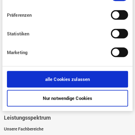
Behandlungen
Präferenzen
Was sind die Bedingungen einer Kinderwunsch-Behandlung?
Was sind die Voraussetzungen für eine Kinderwunschbehandlung?
Statistiken
Wie läuft eine Kinderwunschbehandlung ab?
Was kostet eine
Kinderwunschbehandlung?
Marketing
Wie ist die rechtliche Grundlagen?
Fragen und Antworten
alle Cookies zulassen
FAQ – Die häufigsten Fragen zur Kinderwunschbehandlung
Glossar
Nur notwendige Cookies
Leistungsspektrum
Unsere Fachbereiche