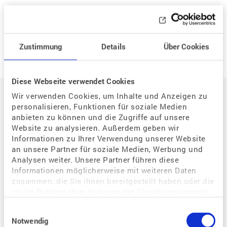
Neue Frage
Zustimmung
Details
Über Cookies
Diese Webseite verwendet Cookies
Auf einen Blick
Wir verwenden Cookies, um Inhalte und Anzeigen zu
personalisieren, Funktionen für soziale Medien
anbieten zu können und die Zugriffe auf unsere
Der Weg zum eigenen Kind
Website zu analysieren. Außerdem geben wir
Informationen zu Ihrer Verwendung unserer Website
Situation / Diagnostik
an unsere Partner für soziale Medien, Werbung und
Wie kann assistierte Reproduktion mir helfen?
Analysen weiter. Unsere Partner führen diese
Welche Bedeutung hat der Zyklus für eine Schwangerschaft?
Informationen möglicherweise mit weiteren Daten
zusammen, die Sie ihnen bereitgestellt haben oder die
Warum habe ich Probleme, schwanger zu werden?
sie im Rahmen Ihrer Nutzung der Dienste gesammelt
Wie kann ich eine Schwangerschaft begünstigen?
haben.
Einwilligungsauswahl
Wie kann ich als gleichgeschlechtliches Paar schwanger werden?
Notwendig