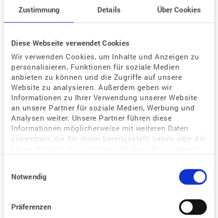
Zustimmung
Details
Über Cookies
Antwort:
Hallo, während der Stimulation können Sie Ihrer
Diese Webseite verwendet Cookies
Berufstätigkeit weiter nachgehen. Nach dem Transfer
Wir verwenden Cookies, um Inhalte und Anzeigen zu
muss man dann individuell entscheiden. MfG Ihr
personalisieren, Funktionen für soziale Medien
anbieten zu können und die Zugriffe auf unsere
Team MVZ PAN Institut
Website zu analysieren. Außerdem geben wir
Informationen zu Ihrer Verwendung unserer Website
an unsere Partner für soziale Medien, Werbung und
Zurück zur Listenansicht
Analysen weiter. Unsere Partner führen diese
Informationen möglicherweise mit weiteren Daten
zusammen, die Sie ihnen bereitgestellt haben oder die
sie im Rahmen Ihrer Nutzung der Dienste gesammelt
haben.
Einwilligungsauswahl
Neue Frage
Notwendig
Präferenzen