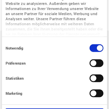
Website zu analysieren. Außerdem geben wir
Neue Frage
Informationen zu Ihrer Verwendung unserer Website
an unsere Partner für soziale Medien, Werbung und
Analysen weiter. Unsere Partner führen diese
Informationen möglicherweise mit weiteren Daten
zusammen, die Sie ihnen bereitgestellt haben oder die
Auf einen Blick
sie im Rahmen Ihrer Nutzung der Dienste gesammelt
haben.
Einwilligungsauswahl
Notwendig
Der Weg zum eigenen Kind
Situation / Diagnostik
Präferenzen
Wie kann assistierte Reproduktion mir helfen?
Welche Bedeutung hat der Zyklus für eine Schwangerschaft?
Statistiken
Warum habe ich Probleme, schwanger zu werden?
Wie kann ich eine Schwangerschaft begünstigen?
Marketing
Wie kann ich als gleichgeschlechtliches Paar schwanger werden?