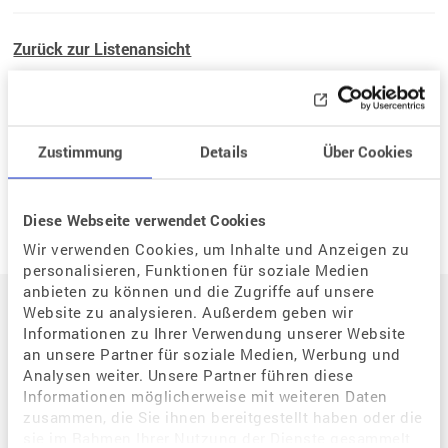
Zurück zur Listenansicht
Zustimmung
Details
Über Cookies
Neue Frage
Diese Webseite verwendet Cookies
Wir verwenden Cookies, um Inhalte und Anzeigen zu
personalisieren, Funktionen für soziale Medien
Auf einen Blick
anbieten zu können und die Zugriffe auf unsere
Website zu analysieren. Außerdem geben wir
Informationen zu Ihrer Verwendung unserer Website
an unsere Partner für soziale Medien, Werbung und
Der Weg zum eigenen Kind
Analysen weiter. Unsere Partner führen diese
Situation / Diagnostik
Informationen möglicherweise mit weiteren Daten
zusammen, die Sie ihnen bereitgestellt haben oder die
Wie kann assistierte Reproduktion mir helfen?
sie im Rahmen Ihrer Nutzung der Dienste gesammelt