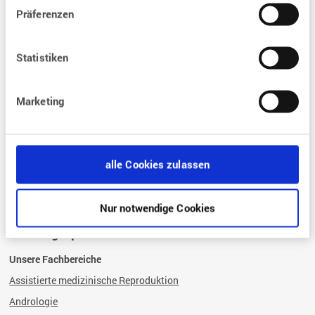
Was sind die Bedingungen einer Kinderwunsch-Behandlung?
Präferenzen
Was sind die Voraussetzungen für eine Kinderwunschbehandlung?
Wie läuft eine Kinderwunschbehandlung ab?
Statistiken
Was kostet eine
Kinderwunschbehandlung?
Wie ist die rechtliche Grundlagen?
Marketing
Fragen und Antworten
FAQ – Die häufigsten Fragen zur Kinderwunschbehandlung
alle Cookies zulassen
Glossar
Nur notwendige Cookies
Leistungsspektrum
Unsere Fachbereiche
Assistierte medizinische Reproduktion
Andrologie