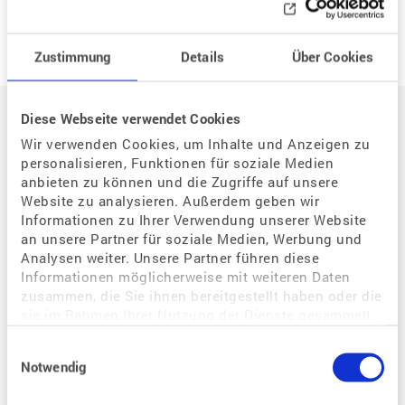
Zustimmung
Details
Über Cookies
Auf einen Blick
Diese Webseite verwendet Cookies
Wir verwenden Cookies, um Inhalte und Anzeigen zu
Der Weg zum eigenen Kind
personalisieren, Funktionen für soziale Medien
anbieten zu können und die Zugriffe auf unsere
Situation / Diagnostik
Website zu analysieren. Außerdem geben wir
Informationen zu Ihrer Verwendung unserer Website
Wie kann assistierte Reproduktion mir helfen?
an unsere Partner für soziale Medien, Werbung und
Welche Bedeutung hat der Zyklus für eine Schwangerschaft?
Analysen weiter. Unsere Partner führen diese
Warum habe ich Probleme, schwanger zu werden?
Informationen möglicherweise mit weiteren Daten
zusammen, die Sie ihnen bereitgestellt haben oder die
Wie kann ich eine Schwangerschaft begünstigen?
sie im Rahmen Ihrer Nutzung der Dienste gesammelt
Wie kann ich als gleichgeschlechtliches Paar schwanger werden?
haben.
Einwilligungsauswahl
Notwendig
Behandlungen