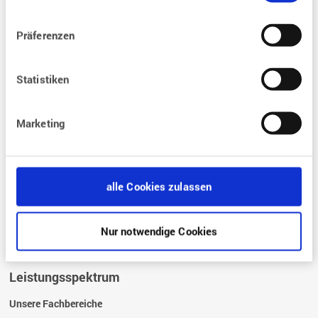
Behandlungen
Präferenzen
Was sind die Bedingungen einer Kinderwunsch-Behandlung?
Was sind die Voraussetzungen für eine Kinderwunschbehandlung?
Statistiken
Wie läuft eine Kinderwunschbehandlung ab?
Was kostet eine
Kinderwunschbehandlung?
Marketing
Wie ist die rechtliche Grundlagen?
Fragen und Antworten
alle Cookies zulassen
FAQ – Die häufigsten Fragen zur Kinderwunschbehandlung
Glossar
Nur notwendige Cookies
Leistungsspektrum
Unsere Fachbereiche