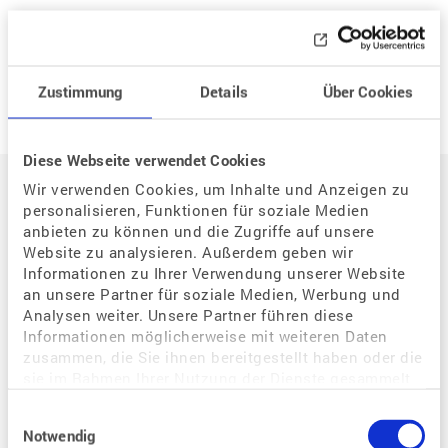
Neue Frage
Zustimmung
Details
Über Cookies
Diese Webseite verwendet Cookies
Auf einen Blick
Wir verwenden Cookies, um Inhalte und Anzeigen zu
personalisieren, Funktionen für soziale Medien
anbieten zu können und die Zugriffe auf unsere
Der Weg zum eigenen Kind
Website zu analysieren. Außerdem geben wir
Informationen zu Ihrer Verwendung unserer Website
Situation / Diagnostik
an unsere Partner für soziale Medien, Werbung und
Wie kann assistierte Reproduktion mir helfen?
Analysen weiter. Unsere Partner führen diese
Welche Bedeutung hat der Zyklus für eine Schwangerschaft?
Informationen möglicherweise mit weiteren Daten
zusammen, die Sie ihnen bereitgestellt haben oder die
Warum habe ich Probleme, schwanger zu werden?
sie im Rahmen Ihrer Nutzung der Dienste gesammelt
Wie kann ich eine Schwangerschaft begünstigen?
haben.
Einwilligungsauswahl
Wie kann ich als gleichgeschlechtliches Paar schwanger werden?
Notwendig