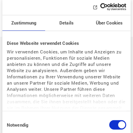
Neue Frage
Zustimmung
Details
Über Cookies
Auf einen Blick
Diese Webseite verwendet Cookies
Wir verwenden Cookies, um Inhalte und Anzeigen zu
personalisieren, Funktionen für soziale Medien
Der Weg zum eigenen Kind
anbieten zu können und die Zugriffe auf unsere
Website zu analysieren. Außerdem geben wir
Situation / Diagnostik
Informationen zu Ihrer Verwendung unserer Website
Wie kann assistierte Reproduktion mir helfen?
an unsere Partner für soziale Medien, Werbung und
Analysen weiter. Unsere Partner führen diese
Welche Bedeutung hat der Zyklus für eine Schwangerschaft?
Informationen möglicherweise mit weiteren Daten
Warum habe ich Probleme, schwanger zu werden?
zusammen, die Sie ihnen bereitgestellt haben oder die
sie im Rahmen Ihrer Nutzung der Dienste gesammelt
Wie kann ich eine Schwangerschaft begünstigen?
haben.
Wie kann ich als gleichgeschlechtliches Paar schwanger werden?
Einwilligungsauswahl
Notwendig