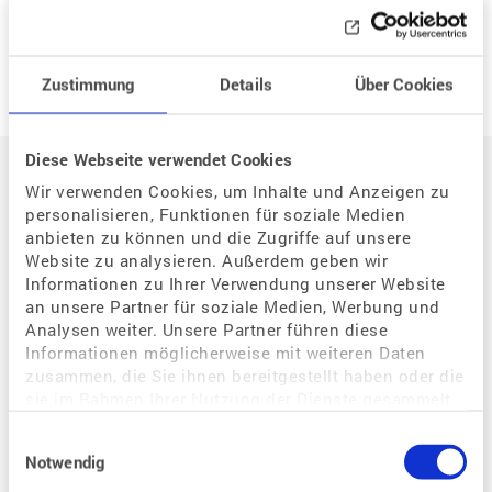
Neue Frage
Zustimmung
Details
Über Cookies
Auf einen Blick
Diese Webseite verwendet Cookies
Wir verwenden Cookies, um Inhalte und Anzeigen zu
personalisieren, Funktionen für soziale Medien
Der Weg zum eigenen Kind
anbieten zu können und die Zugriffe auf unsere
Website zu analysieren. Außerdem geben wir
Situation / Diagnostik
Informationen zu Ihrer Verwendung unserer Website
Wie kann assistierte Reproduktion mir helfen?
an unsere Partner für soziale Medien, Werbung und
Analysen weiter. Unsere Partner führen diese
Welche Bedeutung hat der Zyklus für eine Schwangerschaft?
Informationen möglicherweise mit weiteren Daten
Warum habe ich Probleme, schwanger zu werden?
zusammen, die Sie ihnen bereitgestellt haben oder die
sie im Rahmen Ihrer Nutzung der Dienste gesammelt
Wie kann ich eine Schwangerschaft begünstigen?
haben.
Wie kann ich als gleichgeschlechtliches Paar schwanger werden?
Einwilligungsauswahl
Notwendig