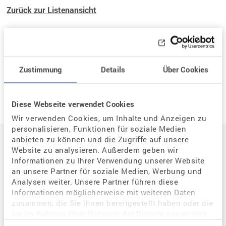
Zurück zur Listenansicht
Zustimmung
Details
Über Cookies
Neue Frage
Diese Webseite verwendet Cookies
Wir verwenden Cookies, um Inhalte und Anzeigen zu
Auf einen Blick
personalisieren, Funktionen für soziale Medien
anbieten zu können und die Zugriffe auf unsere
Website zu analysieren. Außerdem geben wir
Informationen zu Ihrer Verwendung unserer Website
Der Weg zum eigenen Kind
an unsere Partner für soziale Medien, Werbung und
Analysen weiter. Unsere Partner führen diese
Situation / Diagnostik
Informationen möglicherweise mit weiteren Daten
Wie kann assistierte Reproduktion mir helfen?
zusammen, die Sie ihnen bereitgestellt haben oder die
sie im Rahmen Ihrer Nutzung der Dienste gesammelt
Welche Bedeutung hat der Zyklus für eine Schwangerschaft?
haben.