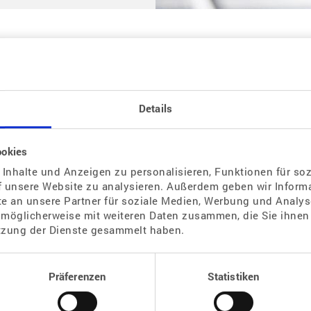
 startet heute
Details
imulation. Leider hab ich es gestern verpasst meine Blutwerte zu
Ultraschall gestern hat man mir gesagt das ich heute Abend die
ookies
eine kurze Antwort würde ich mich sehr freuen. Lg Marie
Inhalte und Anzeigen zu personalisieren, Funktionen für so
f unsere Website zu analysieren. Außerdem geben wir Informa
 an unsere Partner für soziale Medien, Werbung und Analyse
 möglicherweise mit weiteren Daten zusammen, die Sie ihnen 
tzung der Dienste gesammelt haben.
hätten, wären Sie inforienrt worden, viel Glück
Präferenzen
Statistiken