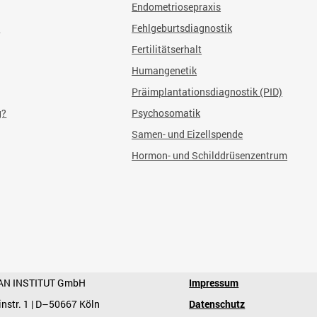
Endometriosepraxis
?
Fehlgeburtsdiagnostik
Fertilitätserhalt
Humangenetik
Präimplantationsdiagnostik (PID)
g?
Psychosomatik
Samen- und Eizellspende
Hormon- und Schilddrüsenzentrum
AN INSTITUT GmbH
Impressum
instr. 1 | D–50667 Köln
Datenschutz