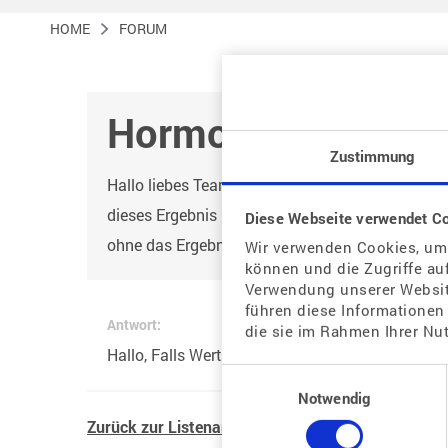
HOME
FORUM
Hormonbehandlung
Zustimmung
Hallo liebes Team, Ich beginne heute mit der St
dieses Ergebnis nicht vorliegen habe. Nach dem 
Diese Webseite verwendet C
ohne das Ergebnis des Blutes zu wissen.? Über 
Wir verwenden Cookies, um 
können und die Zugriffe au
Verwendung unserer Website
führen diese Informationen
Antwort:
die sie im Rahmen Ihrer Nu
Hallo, Falls Werte gegen einen Start gesprochen 
Einwilligungsauswahl
Notwendig
Zurück zur Listenansicht