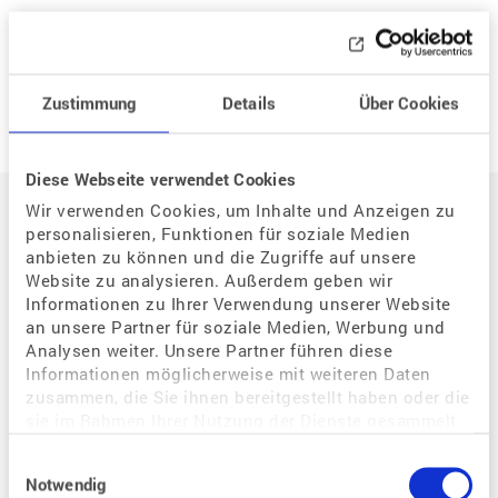
Neue Frage
Zustimmung
Details
Über Cookies
Diese Webseite verwendet Cookies
Auf einen Blick
Wir verwenden Cookies, um Inhalte und Anzeigen zu
personalisieren, Funktionen für soziale Medien
anbieten zu können und die Zugriffe auf unsere
Der Weg zum eigenen Kind
Website zu analysieren. Außerdem geben wir
Informationen zu Ihrer Verwendung unserer Website
Situation / Diagnostik
an unsere Partner für soziale Medien, Werbung und
Wie kann assistierte Reproduktion mir helfen?
Analysen weiter. Unsere Partner führen diese
Welche Bedeutung hat der Zyklus für eine Schwangerschaft?
Informationen möglicherweise mit weiteren Daten
zusammen, die Sie ihnen bereitgestellt haben oder die
Warum habe ich Probleme, schwanger zu werden?
sie im Rahmen Ihrer Nutzung der Dienste gesammelt
Wie kann ich eine Schwangerschaft begünstigen?
haben.
Einwilligungsauswahl
Wie kann ich als gleichgeschlechtliches Paar schwanger werden?
Notwendig