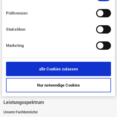
Behandlungen
Präferenzen
Was sind die Bedingungen einer Kinderwunsch-Behandlung?
Was sind die Voraussetzungen für eine Kinderwunschbehandlung?
Statistiken
Wie läuft eine Kinderwunschbehandlung ab?
Was kostet eine
Kinderwunschbehandlung?
Marketing
Wie ist die rechtliche Grundlagen?
Fragen und Antworten
alle Cookies zulassen
FAQ – Die häufigsten Fragen zur Kinderwunschbehandlung
Glossar
Nur notwendige Cookies
Leistungsspektrum
Unsere Fachbereiche