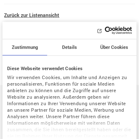
Zurück zur Listenansicht
Zustimmung
Details
Über Cookies
Neue Frage
Diese Webseite verwendet Cookies
Wir verwenden Cookies, um Inhalte und Anzeigen zu
personalisieren, Funktionen für soziale Medien
Auf einen Blick
anbieten zu können und die Zugriffe auf unsere
Website zu analysieren. Außerdem geben wir
Informationen zu Ihrer Verwendung unserer Website
an unsere Partner für soziale Medien, Werbung und
Der Weg zum eigenen Kind
Analysen weiter. Unsere Partner führen diese
Situation / Diagnostik
Informationen möglicherweise mit weiteren Daten
zusammen, die Sie ihnen bereitgestellt haben oder die
Wie kann assistierte Reproduktion mir helfen?
sie im Rahmen Ihrer Nutzung der Dienste gesammelt