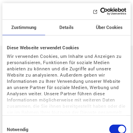
Neue Frage
Zustimmung
Details
Über Cookies
Diese Webseite verwendet Cookies
Auf einen Blick
Wir verwenden Cookies, um Inhalte und Anzeigen zu
personalisieren, Funktionen für soziale Medien
anbieten zu können und die Zugriffe auf unsere
Der Weg zum eigenen Kind
Website zu analysieren. Außerdem geben wir
Informationen zu Ihrer Verwendung unserer Website
Situation / Diagnostik
an unsere Partner für soziale Medien, Werbung und
Wie kann assistierte Reproduktion mir helfen?
Analysen weiter. Unsere Partner führen diese
Welche Bedeutung hat der Zyklus für eine Schwangerschaft?
Informationen möglicherweise mit weiteren Daten
zusammen, die Sie ihnen bereitgestellt haben oder die
Warum habe ich Probleme, schwanger zu werden?
sie im Rahmen Ihrer Nutzung der Dienste gesammelt
Wie kann ich eine Schwangerschaft begünstigen?
haben.
Einwilligungsauswahl
Wie kann ich als gleichgeschlechtliches Paar schwanger werden?
Notwendig