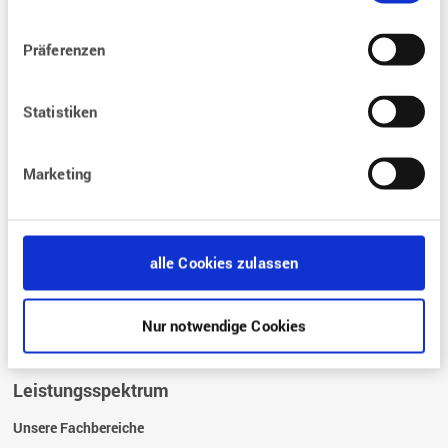
Behandlungen
Präferenzen
Was sind die Bedingungen einer Kinderwunsch-Behandlung?
Was sind die Voraussetzungen für eine Kinderwunschbehandlung?
Statistiken
Wie läuft eine Kinderwunschbehandlung ab?
Was kostet eine
Kinderwunschbehandlung?
Marketing
Wie ist die rechtliche Grundlagen?
Fragen und Antworten
alle Cookies zulassen
FAQ – Die häufigsten Fragen zur Kinderwunschbehandlung
Glossar
Nur notwendige Cookies
Leistungsspektrum
Unsere Fachbereiche