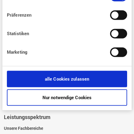
Behandlungen
Präferenzen
Was sind die Bedingungen einer Kinderwunsch-Behandlung?
Was sind die Voraussetzungen für eine Kinderwunschbehandlung?
Statistiken
Wie läuft eine Kinderwunschbehandlung ab?
Was kostet eine
Kinderwunschbehandlung?
Marketing
Wie ist die rechtliche Grundlagen?
Fragen und Antworten
alle Cookies zulassen
FAQ – Die häufigsten Fragen zur Kinderwunschbehandlung
Glossar
Nur notwendige Cookies
Leistungsspektrum
Unsere Fachbereiche