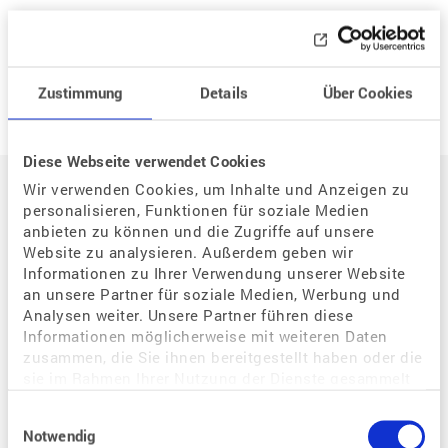
Neue Frage
Zustimmung
Details
Über Cookies
Diese Webseite verwendet Cookies
Auf einen Blick
Wir verwenden Cookies, um Inhalte und Anzeigen zu
personalisieren, Funktionen für soziale Medien
anbieten zu können und die Zugriffe auf unsere
Der Weg zum eigenen Kind
Website zu analysieren. Außerdem geben wir
Informationen zu Ihrer Verwendung unserer Website
Situation / Diagnostik
an unsere Partner für soziale Medien, Werbung und
Wie kann assistierte Reproduktion mir helfen?
Analysen weiter. Unsere Partner führen diese
Welche Bedeutung hat der Zyklus für eine Schwangerschaft?
Informationen möglicherweise mit weiteren Daten
zusammen, die Sie ihnen bereitgestellt haben oder die
Warum habe ich Probleme, schwanger zu werden?
sie im Rahmen Ihrer Nutzung der Dienste gesammelt
Wie kann ich eine Schwangerschaft begünstigen?
haben.
Einwilligungsauswahl
Wie kann ich als gleichgeschlechtliches Paar schwanger werden?
Notwendig